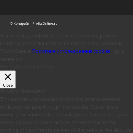
© Копирайт - ProfitsOnline.ru
Мы используем файлы cookie. Продолжив работу
с сайтом, вы соглашаетесь на использование cookie.
Подробнее в
Политике использования cookies
Да, я
понимаю
Privacy & Cookies Policy
Close
Privacy Overview
This website uses cookies to improve your experience
while you navigate through the website. Out of these
cookies, the cookies that are categorized as necessary are
stored on your browser as they are essential for the
working of basic functionalities of the website. We also use